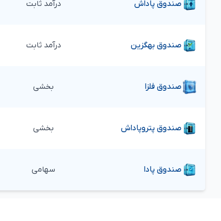
صندوق
پاداش
درآمد ثابت
صندوق
بهگزین
درآمد ثابت
صندوق
فلزا
بخشی
صندوق
پتروپاداش
بخشی
صندوق
پادا
سهامی